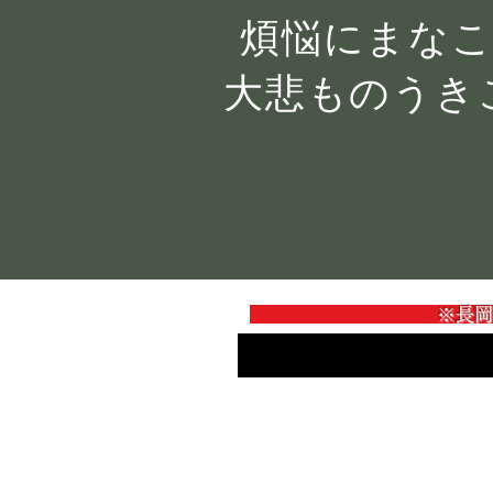
煩悩にまな
大悲ものうき
※長岡藩ゆかりの本