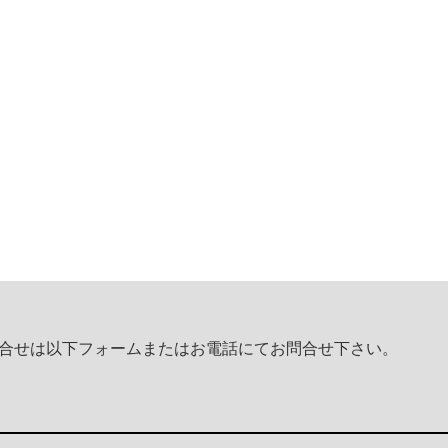
時～報恩講掃除など
～ 報恩講
合せは以下フォームまたはお電話にてお問合せ下さい。