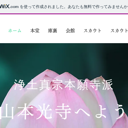
.com
を使って作成されました。あなたも無料で作ってみませんか
ホーム
本堂
庫裏
会館
スカウト
スカウ
浄土真宗本願寺派
山本光寺へよ