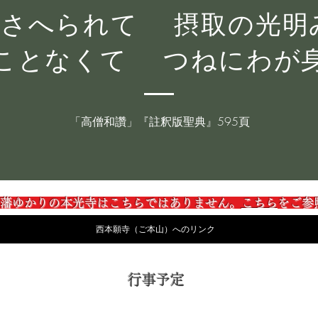
こさへられて 摂取の光
ことなくて つねにわが
「高僧和讚」『註釈版聖典』595頁
光寺はこちらではありません。
こちら
を
西本願寺（ご本山）へのリンク
行事予定