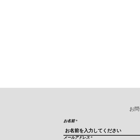
１１月１６、１７日 午後2
１１月１７日 午前１０時
お問
お名前
メールアドレス