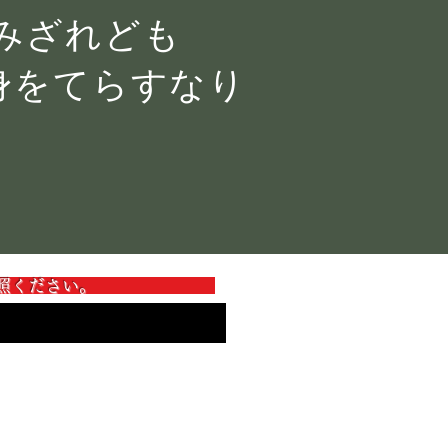
明みざれども
身をてらすなり
ご参照ください。