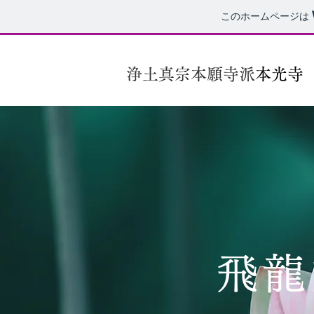
このホームページは
浄土真宗本願寺派
本光寺
飛龍